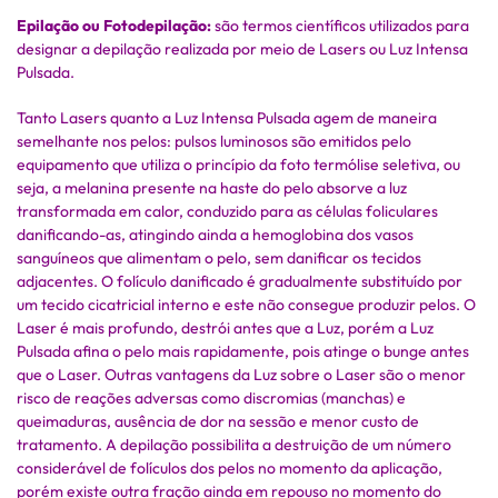
Epilação ou Fotodepilação:
são termos científicos utilizados para
designar a depilação realizada por meio de Lasers ou Luz Intensa
Pulsada.
Tanto Lasers quanto a Luz Intensa Pulsada agem de maneira
semelhante nos pelos: pulsos luminosos são emitidos pelo
equipamento que utiliza o princípio da foto termólise seletiva, ou
seja, a melanina presente na haste do pelo absorve a luz
transformada em calor, conduzido para as células foliculares
danificando-as, atingindo ainda a hemoglobina dos vasos
sanguíneos que alimentam o pelo, sem danificar os tecidos
adjacentes. O folículo danificado é gradualmente substituído por
um tecido cicatricial interno e este não consegue produzir pelos. O
Laser é mais profundo, destrói antes que a Luz, porém a Luz
Pulsada afina o pelo mais rapidamente, pois atinge o bunge antes
que o Laser. Outras vantagens da Luz sobre o Laser são o menor
risco de reações adversas como discromias (manchas) e
queimaduras, ausência de dor na sessão e menor custo de
tratamento. A depilação possibilita a destruição de um número
considerável de folículos dos pelos no momento da aplicação,
porém existe outra fração ainda em repouso no momento do